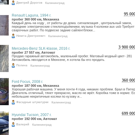
Дмитрий Дорогов
Калининград
95 00
Renault Laguna, 1994 г.
1 6
пробег 360 000 км, Механика
Каждый день на ходу , от работы до дома. сигнализация , центральный замок,
1 3
передние электрические стеклоподъёмники, музыка 4 колонки aux usb Требует
сварочных работ. По подвеске задние сайлентблоки...
Никита Дмитриевич
Калининград
3 900 00
Mercedes-Benz SLK-klasse, 2016 г.
69 348
пробег 27 557 км, Автомат
Продаю гаражный автомобиль, маленький пробег. Матовый модный цвет- 281
57 044
Автомобиль нвходится в Мюнхене, я хотела бы его продать.
Полина
Калининград
360 00
Ford Focus, 2008 г.
6 40
пробег 187 000 км, Механика
Хорошая рабочая машина. У меня почти 4 года, никаких проблем. Брал в Питер
5 26
Двигатель отличный, тянет прекрасно, масло не жрёт. Коробка тоже в норме. Е
небольшие некритичные косяки по кузову и...
Фасадные штукатурки
Калининград
699 00
Hyundai Tucson, 2007 г.
12 4
пробег 192 000 км, Автомат
10 2
Валерий
Калининград