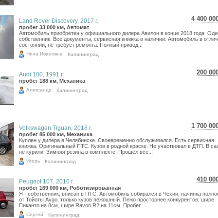
4 400 00
Land Rover Discovery, 2017 г.
78 239
пробег 33 000 км, Автомат
Автомобиль приобретен у официального дилера Авилон в конце 2018 года. Оди
64 357
собственник. Все документы, сервисная книжка в наличии. Автомобиль в отли
состоянии, не требует ремонта. Полный привод...
Нина Ивановна
Калининград
200 00
Audi 100, 1991 г.
3 55
пробег 188 км, Механика
2 92
Александр
Калининград
1 700 00
Volkswagen Tiguan, 2018 г.
30 228
пробег 85 000 км, Механика
Куплен у дилера в Челябинске. Своевременно обслуживался. Есть сервисная
24 865
книжка. Оригинальный ПТС. Кузов в родной краске. Не участвовал в ДТП. В са
не курили. Зимняя резина в комплекте. Прошёл все...
Игорь
Калининград
410 00
Peugeot 107, 2010 г.
7 29
пробег 169 000 км, Роботизированная
Я - собственник, вписан в ПТС. Автомобиль собирался в Чехии, начинка полн
5 99
от Тойоты Aygo, только кузов пежошный. Пежо просторнее конкурентов: шире
Пиканто на 8см, шире Ravon R2 на 11см. Пробег...
Сергей
Калининград