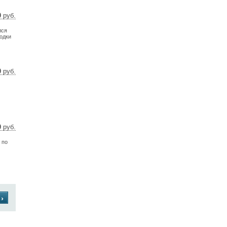
0
руб.
5 $
лся
8 €
одки
0
руб.
 $
 €
0
руб.
 $
 по
 €
›