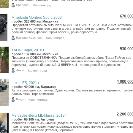
Продавец
Калининград
670 00
Mitsubishi Montero Sport, 2002 г.
11 9
пробег 328 693 км, Механика
Продаётся автомобиль Mitsubishi MONTERO SPORT 2.5d 115л 2002г. Автомоби
9 79
отличном состоянии, все узлы и агрегаты работают исправно. Подключаемый
полный привод, фаркоп, хром обвесы, рама обработана...
Наталья Краснова
Калининград
530 00
ТАГАЗ Tager, 2010 г.
9 42
пробег 137 000 км, Механика
Продажа от СОБСТВЕННИКА. Продам любимый автомобиль Тагаз Тайгер все
7 75
запчасти (SsangYong Korando). Подключаемый полный привод, понижающая
передача, надежный, рамный, 3 ДВЕРНЫЙ - полноценный внедорожник...
Денис
Калининград
4 000 00
Lexus ES, 2021 г.
71 126
пробег 40 000 км, Вариатор
Авто в хорошем состоянии. Один хозяин. Состоит на учёте в Германии. Требуе
58 506
растаможка. Торг возможен.
Вадим
Калининград
2 200 00
Mercedes-Benz ML-klasse, 2013 г.
39 119
пробег 65 165 км, Автомат
Mercedes-Benz ML350 4Matic (модель W166) технически в идеальном состояни
32 178
практически как новая, использовалась преимущественно в долгих путешеств
(месяцами) в Европе (Италия, Германия...