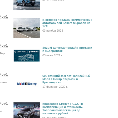
0
руб.
В октябре продажи коммерческих
80 $
автомобилей Sollers выросли на
1 €
17%
03 ноября 2023 г.
0
руб.
Suzuki запускает онлайн-продажи
1 $
в «СберАвто»
орг.
5 €
03 июня 2021 г.
0
руб.
600 станций за 9 лет: юбилейный
1 $
Mobil 1 Центр открыли в
Красноярске
езина
2 €
17 февраля 2020 г.
0
руб.
Кроссовер CHERY TIGGO 4:
комплектации и стоимость.
 $
Топовая комплектация до
на
 €
миллиона рублей
06 августа 2019 г.