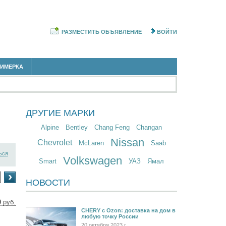
РАЗМЕСТИТЬ ОБЪЯВЛЕНИЕ
ВОЙТИ
РИМЕРКА
ДРУГИЕ МАРКИ
Alpine
Bentley
Chang Feng
Changan
Nissan
Chevrolet
McLaren
Saab
ься
Volkswagen
Smart
УАЗ
Ямал
›
НОВОСТИ
0
руб.
91 $
CHERY c Ozon: доставка на дом в
любую точку России
9 €
20 октября 2023 г.