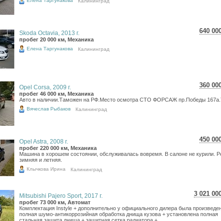
Елена Таргунакова
Калининград
640 00
Skoda Octavia, 2013 г.
11 3
пробег 20 000 км, Механика
9 36
Елена Таргунакова
Калининград
360 00
Opel Corsa, 2009 г.
6 40
пробег 46 000 км, Механика
Авто в наличии.Таможен на РФ.Место осмотра СТО ФОРСАЖ пр.Победы 167а.Т
5 26
Вячеслав Рыбаков
Калининград
450 00
Opel Astra, 2008 г.
8 00
пробег 220 000 км, Механика
Машина в хорошем состоянии, обслуживалась вовремя. В салоне не курили. Р
6 58
зимняя и летняя.
Клычкова Ирина
Калининград
3 021 00
Mitsubishi Pajero Sport, 2017 г.
53 718
пробег 73 000 км, Автомат
Комплектация Instyle + дополнительно у официального дилера была произведе
44 187
полная шумо-антикоррозийная обработка днища кузова + установлена полная
стальная защита днища + защитная сетка радиатора +...