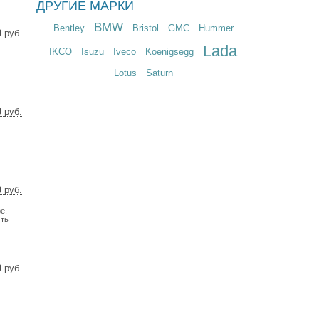
ДРУГИЕ МАРКИ
BMW
Bentley
Bristol
GMC
Hummer
0
руб.
89 $
Lada
IKCO
Isuzu
Iveco
Koenigsegg
89 €
Lotus
Saturn
0
руб.
 $
 €
0
руб.
1 $
е.
5 €
сть
0
руб.
29 $
24 €