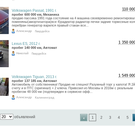
110 00
Volkswagen Passat, 1991 г.
1 95
пробег 600 000 км, Механика
продаю пассика 1991 года состояние на 4 машина своевременно ремонтирова
1 60
поменяны(амортизатора(все 4)радиатор радиатор печки задние тормозные кол
перебран генератор варился правый стакан все...
Александр
Гвардейск
1 350 00
Lexus ES, 2012 г.
24 005
пробег 140 000 км, Автомат
19 746
Николай
Гвардейск
1 549 00
Volkswagen Tiguan, 2013 г.
27 543
пробег 137 185 км, Автомат
Автомобиль от собственника! Продаю не спешно! Разумный торг у капота! Я 2й
22 656
счету и в ПТС (оригинал) + 2 ключа. Привозил из Москвы в 2016м с реальным
пробегом 48 000 км (подтвержден в сервиске офф...
Александр
Калининград
объявлений
‹
1
2
3
4
5