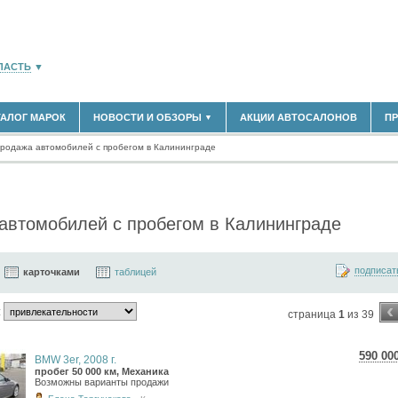
ЛАСТЬ
▼
ТАЛОГ МАРОК
НОВОСТИ И ОБЗОРЫ
АКЦИИ АВТОСАЛОНОВ
П
▼
180)
БЛАСТЬ
родажа автомобилей с пробегом в Калининграде
(14298)
НОВОСТИ РЫНКА
ОБЗОРЫ НОВИНОК
(5619)
ЭКСПЕРТНОЕ МНЕНИЕ
)
МАТЕРИАЛЫ ПАРТНЕРОВ
автомобилей с пробегом в Калининграде
ВЫСТАВКИ И АВТОСАЛОНЫ
В
подписат
карточками
таблицей
‹
:
страница
1
из 39
590 00
BMW 3er, 2008 г.
10 4
пробег 50 000 км, Механика
Возможны варианты продажи
8 62