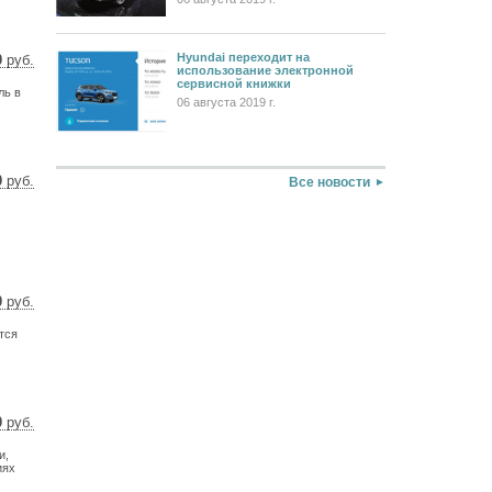
Hyundai переходит на
0
руб.
использование электронной
13 $
сервисной книжки
ль в
9 €
06 августа 2019 г.
0
руб.
Все новости
4 $
2 €
0
руб.
 $
тся
 €
0
руб.
 $
и,
 €
иях