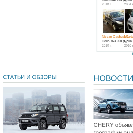
2010 г.
2004 г
Nissan Qashqai+2
Mazd
Цена
763 000
руб.
Цена
2010 г.
2010 г
НОВОСТ
СТАТЬИ И ОБЗОРЫ
CHERY объявл
географии он