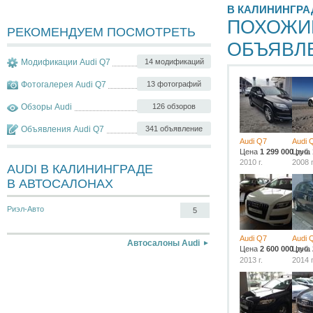
В КАЛИНИНГРА
ПОХОЖИ
РЕКОМЕНДУЕМ ПОСМОТРЕТЬ
ОБЪЯВЛ
Модификации Audi Q7
14 модификаций
Фотогалерея Audi Q7
13 фотографий
Обзоры Audi
126 обзоров
Объявления Audi Q7
341 объявление
Audi Q7
Audi 
Цена
1 299 000
Цена
руб.
2010 г.
2008 г
AUDI В КАЛИНИНГРАДЕ
В АВТОСАЛОНАХ
Риэл-Авто
5
Audi Q7
Audi 
Автосалоны Audi
Цена
2 600 000
Цена
руб.
2013 г.
2014 г