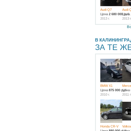
Audi Q7
Audi 
Цена
2 680 000
Цена
руб.
2013 г.
2013 г
Вс
В КАЛИНИНГРА
ЗА ТЕ Ж
BMW X1
Merce
Цена
875 000
руб.
Цена
2010 г.
2011 г
Honda CR-V
Volks
Цена
880 000
руб.
Цена